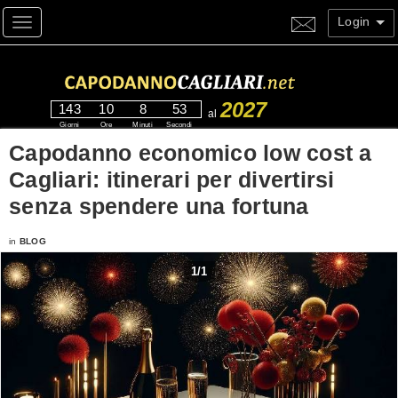
Login
Toggle navigation
2027
143
10
8
53
al
Giorni
Ore
Minuti
Secondi
Capodanno economico low cost a
Cagliari: itinerari per divertirsi
senza spendere una fortuna
in
BLOG
1
/
1