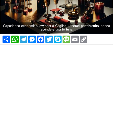
Capodanno economico low cost a Cagliari: itinerari per divertirsi senza
spendere una fortuna
Condividi
WhatsApp
Telegram
Messenger
Facebook
Twitter
Skype
Message
Email
Copy
Link