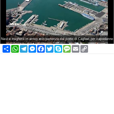
Navi e traghetti in arrivo e in partenza dal porto di Cagliari per capodanno
Condividi
WhatsApp
Telegram
Messenger
Facebook
Twitter
Skype
Message
Email
Copy
Link