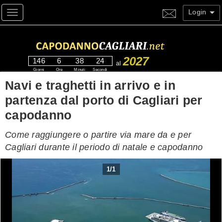
Login
Toggle navigation
2027
146
6
38
23
al
Giorni
Ore
Minuti
Secondi
Navi e traghetti in arrivo e in
partenza dal porto di Cagliari per
capodanno
Come raggiungere o partire via mare da e per
Cagliari durante il periodo di natale e capodanno
1
/
1