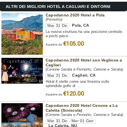
ALTRI DEI MIGLIORI HOTEL A CAGLIARI E DINTORNI
Capodanno 2020 Hotel a Pula
(Pernotto)
Pula
,
CA
Mar 31 Dic
La nostra struttura ha una posizione centrale,
a pochi passi ...
€105.00
A partire da
Capodanno 2020 Hotel con Veglione a
Cagliari
(Cenone Serata e Pernotto, Cenone e Serata)
Cagliari
,
CA
Mar 31 Dic
Hotel 4 stelle come una finestra sullo
splendido golfo di ...
€120.00
A partire da
Capodanno 2020 Hotel Cenone a La
Caletta (Siniscola)
(Cenone Serata e Pernotto, Cenone e Serata)
Mar 31 Dic - Mer 01 Gen
La Caletta
,
NU