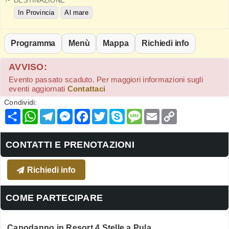
DESTINAZIONE
In Provincia
Al mare
Programma
Menù
Mappa
Richiedi info
AVVISO:
Evento passato scaduto. Per maggiori informazioni sugli
eventi aggiornati
Contattaci
Condividi:
Condividi
WhatsApp
Telegram
Messenger
Facebook
Twitter
Skype
Message
Email
Copy
Link
CONTATTI E PRENOTAZIONI
Richiedi info
COME PARTECIPARE
Capodanno in Resort 4 Stelle
a Pula