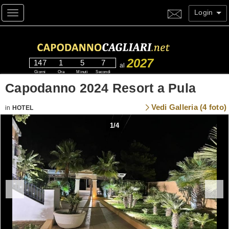
Login
Toggle navigation
2027
147
1
5
7
al
Giorni
Ora
Minuti
Secondi
Capodanno 2024 Resort a Pula
Vedi Galleria (4 foto)
in
HOTEL
1
/
4