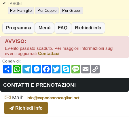
TARGET
Per Famiglie
Per Coppie
Per Gruppi
Programma
Menù
FAQ
Richiedi info
AVVISO:
Evento passato scaduto. Per maggiori informazioni sugli
eventi aggiornati
Contattaci
Condividi:
Condividi
WhatsApp
Telegram
Messenger
Facebook
Twitter
Skype
Message
Email
Copy
Link
CONTATTI E PRENOTAZIONI
Mail:
info@capodannocagliari.net
Richiedi info