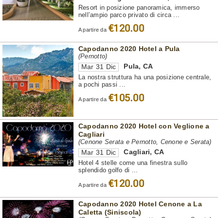
Resort in posizione panoramica, immerso
nell’ampio parco privato di circa ...
€120.00
A partire da
Capodanno 2020 Hotel a Pula
(Pernotto)
Pula
,
CA
Mar 31 Dic
La nostra struttura ha una posizione centrale,
a pochi passi ...
€105.00
A partire da
Capodanno 2020 Hotel con Veglione a
Cagliari
(Cenone Serata e Pernotto, Cenone e Serata)
Cagliari
,
CA
Mar 31 Dic
Hotel 4 stelle come una finestra sullo
splendido golfo di ...
€120.00
A partire da
Capodanno 2020 Hotel Cenone a La
Caletta (Siniscola)