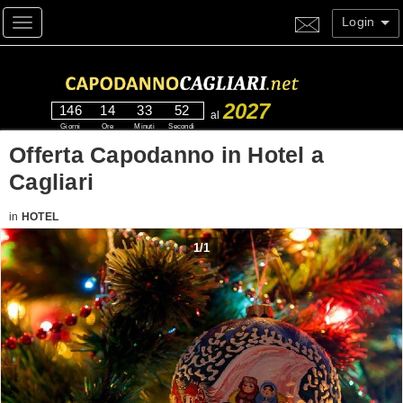
Login
Toggle navigation
2027
146
14
33
51
al
Giorni
Ore
Minuti
Secondi
Offerta Capodanno in Hotel a
Cagliari
in
HOTEL
1
/
1